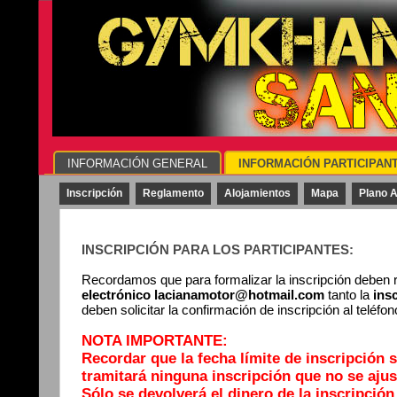
INFORMACIÓN GENERAL
INFORMACIÓN PARTICIPAN
Inscripción
Reglamento
Alojamientos
Mapa
Plano A
INSCRIPCIÓN PARA LOS PARTICIPANTES:
Recordamos que para formalizar la inscripción deben r
electrónico lacianamotor@hotmail.com
tanto la
ins
deben solicitar la confirmación de inscripción al teléfo
NOTA IMPORTANTE:
Recordar que la fecha límite de inscripción s
tramitará ninguna inscripción que no se ajus
Sólo se devolverá el dinero de la inscripción